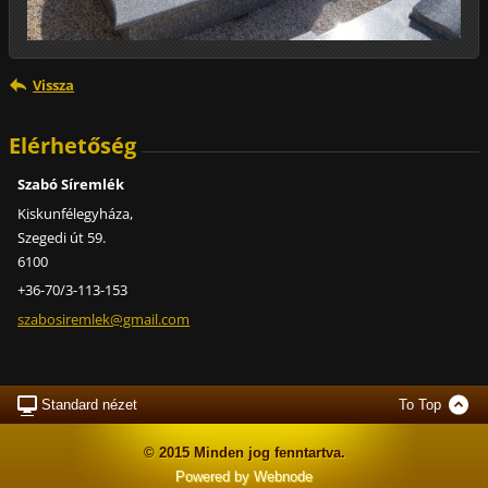
Vissza
Elérhetőség
Szabó Síremlék
Kiskunfélegyháza,
Szegedi út 59.
6100
+36-70/3-113-153
szabosir
emlek@gm
ail.com
Standard nézet
To Top
© 2015 Minden jog fenntartva.
Powered by Webnode