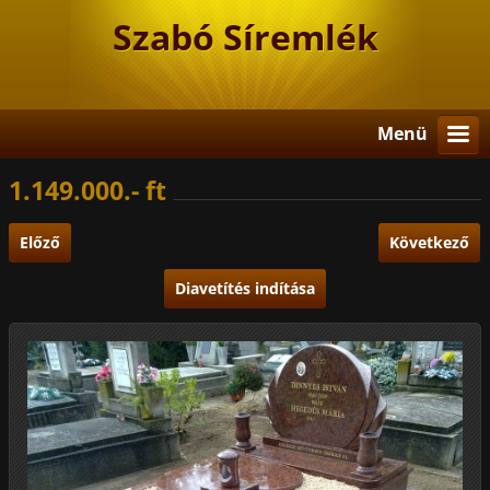
Szabó Síremlék
Menü
1.149.000.- ft
Előző
Következő
Diavetítés indítása