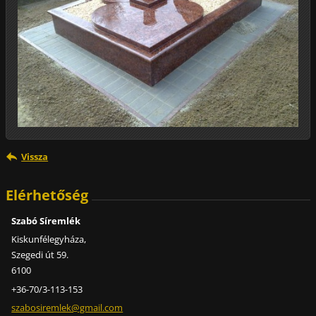
Vissza
Elérhetőség
Szabó Síremlék
Kiskunfélegyháza,
Szegedi út 59.
6100
+36-70/3-113-153
szabosir
emlek@gm
ail.com