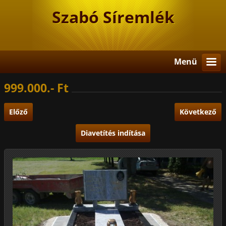
Szabó Síremlék
Menü
999.000.- Ft
Előző
Következő
Diavetítés indítása