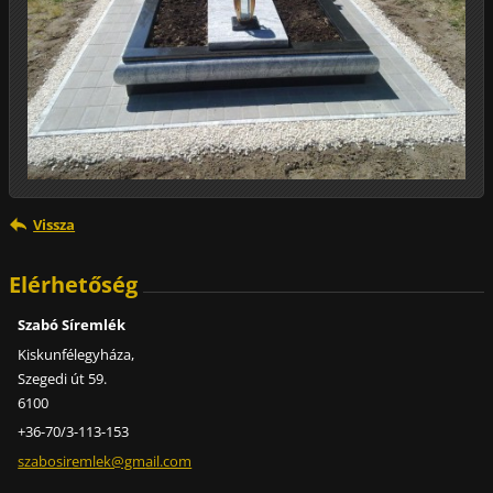
Vissza
Elérhetőség
Szabó Síremlék
Kiskunfélegyháza,
Szegedi út 59.
6100
+36-70/3-113-153
szabosir
emlek@gm
ail.com